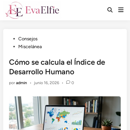
Saltar
Men
al
Abrir
prin
búsqueda
contenido
Publicado
Consejos
en
Miscelánea
Cómo se calcula el Índice de
Desarrollo Humano
por
admin
•
junio 16, 2026
•
0