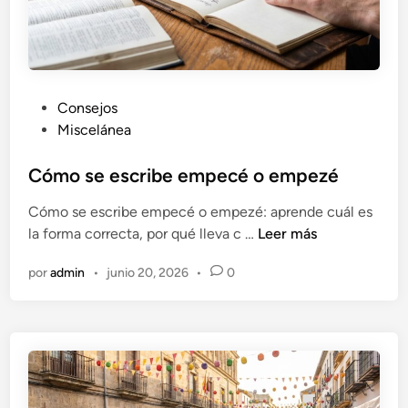
u
n
b
u
e
P
Consejos
n
u
Miscelánea
a
b
r
l
Cómo se escribe empecé o empezé
t
i
Cómo se escribe empecé o empezé: aprende cuál es
í
c
C
la forma correcta, por qué lleva c …
Leer más
c
a
ó
u
d
por
admin
•
junio 20, 2026
•
0
m
l
o
o
o
e
s
d
n
e
e
e
o
s
p
c