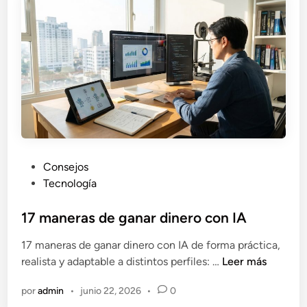
e
r
s
i
e
s
t
o
y
e
n
P
Consejos
u
u
Tecnología
n
b
a
l
17 maneras de ganar dinero con IA
r
i
17 maneras de ganar dinero con IA de forma práctica,
e
c
1
realista y adaptable a distintos perfiles: …
Leer más
l
a
7
a
d
por
admin
•
junio 22, 2026
•
0
m
c
o