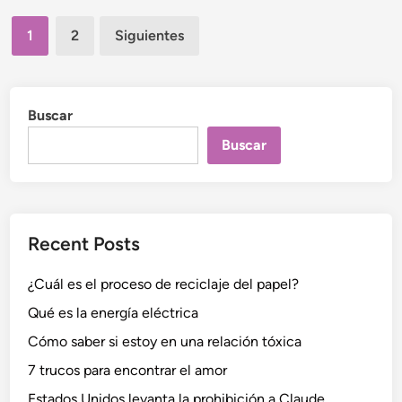
o
a
Paginación
v
d
1
2
Siguientes
e
i
de
n
e
entradas
t
a
Buscar
m
Buscar
a
c
r
o
Recent Posts
b
i
¿Cuál es el proceso de reciclaje del papel?
ó
t
Qué es la energía eléctrica
i
Cómo saber si estoy en una relación tóxica
c
7 trucos para encontrar el amor
a
p
Estados Unidos levanta la prohibición a Claude