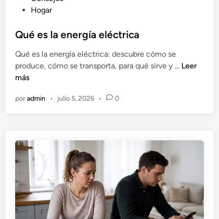
u
Hogar
b
l
Qué es la energía eléctrica
i
Qué es la energía eléctrica: descubre cómo se
c
Q
produce, cómo se transporta, para qué sirve y …
Leer
a
u
más
d
é
o
por
admin
•
julio 5, 2026
•
0
e
e
s
n
l
a
e
n
e
r
g
í
a