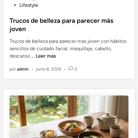
d
u
Lifestyle
i
b
c
l
Trucos de belleza para parecer más
e
i
joven
d
c
Trucos de belleza para parecer mas joven con hábitos
e
a
sencillos de cuidado facial, maquillaje, cabello,
D
d
T
descanso …
Leer más
e
o
r
s
e
por
admin
•
junio 8, 2026
•
0
u
a
n
c
r
o
r
s
o
d
l
e
l
b
o
e
H
l
u
l
m