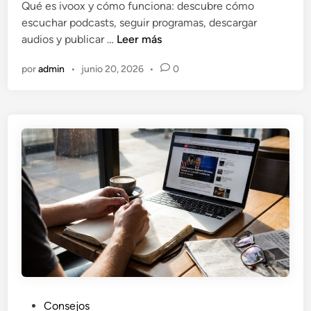
Qué es ivoox y cómo funciona: descubre cómo
c
a
escuchar podcasts, seguir programas, descargar
o
d
Q
audios y publicar …
Leer más
n
o
u
I
e
por
admin
•
junio 20, 2026
•
0
é
A
n
e
s
i
v
o
o
x
y
c
ó
m
o
f
u
P
Consejos