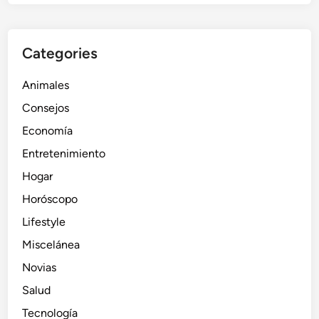
l
u
d
Categories
y
t
Animales
u
Consejos
r
Economía
e
l
Entretenimiento
a
Hogar
c
Horóscopo
i
ó
Lifestyle
n
Miscelánea
c
Novias
o
n
Salud
l
Tecnología