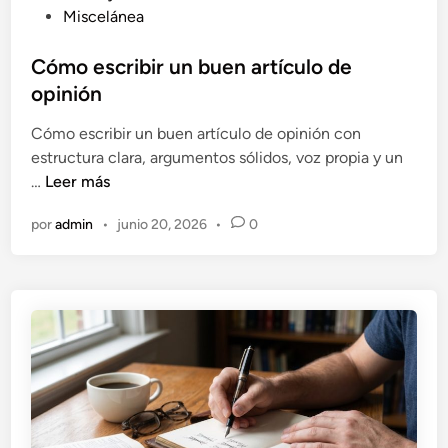
n
u
Miscelánea
c
b
i
l
Cómo escribir un buen artículo de
o
i
opinión
n
c
Cómo escribir un buen artículo de opinión con
a
a
estructura clara, argumentos sólidos, voz propia y un
d
C
…
Leer más
o
ó
e
por
admin
•
junio 20, 2026
•
0
m
n
o
e
s
c
r
i
b
i
r