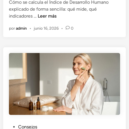
Cómo se calcula el Índice de Desarrollo Humano
a
a
explicado de forma sencilla: qué mide, qué
ñ
d
C
indicadores …
Leer más
a
o
ó
e
por
admin
•
junio 16, 2026
•
0
m
n
o
s
e
c
a
l
c
u
l
a
e
l
Í
n
P
Consejos