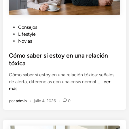
e
l
é
c
P
Consejos
t
u
Lifestyle
r
b
Novias
i
l
c
i
Cómo saber si estoy en una relación
a
c
tóxica
a
Cómo saber si estoy en una relación tóxica: señales
d
C
de alerta, diferencias con una crisis normal …
Leer
o
ó
más
e
m
n
por
admin
•
julio 4, 2026
•
0
o
s
a
b