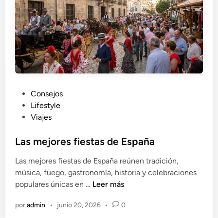
i
r
n
i
i
b
ó
e
n
e
m
p
e
P
Consejos
c
u
Lifestyle
é
b
Viajes
o
l
e
i
Las mejores fiestas de España
m
c
Las mejores fiestas de España reúnen tradición,
p
a
música, fuego, gastronomía, historia y celebraciones
e
d
L
populares únicas en …
Leer más
z
o
a
é
e
por
admin
•
junio 20, 2026
•
0
s
n