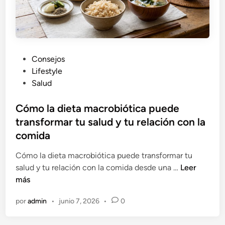
e
a
z
n
a
o
p
a
P
Consejos
r
u
Lifestyle
a
b
Salud
p
l
a
i
Cómo la dieta macrobiótica puede
r
c
transformar tu salud y tu relación con la
e
a
comida
c
d
e
o
Cómo la dieta macrobiótica puede transformar tu
r
e
C
salud y tu relación con la comida desde una …
Leer
m
n
ó
más
á
m
por
admin
•
junio 7, 2026
•
0
s
o
j
l