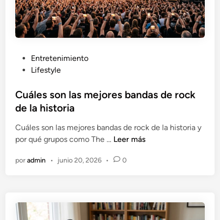
ó
m
o
f
u
P
Entretenimiento
n
u
Lifestyle
c
b
i
l
Cuáles son las mejores bandas de rock
o
i
de la historia
n
c
Cuáles son las mejores bandas de rock de la historia y
a
a
C
por qué grupos como The …
Leer más
d
u
o
por
admin
•
junio 20, 2026
•
0
á
e
l
n
e
s
s