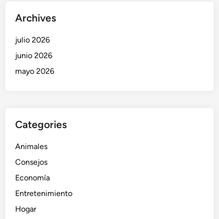
d
e
e
Archives
s
l
t
u
julio 2026
e
j
2
junio 2026
o
0
mayo 2026
a
2
n
6
t
e
s
Categories
q
u
Animales
e
Consejos
c
Economía
o
m
Entretenimiento
p
Hogar
r