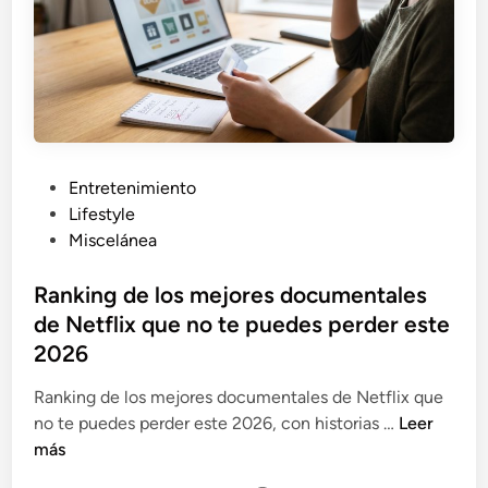
t
i
i
m
s
p
e
l
n
e
M
r
a
u
d
P
Entretenimiento
i
r
u
Lifestyle
d
i
b
Miscelánea
o
d
l
?
:
i
Ranking de los mejores documentales
l
c
de Netflix que no te puedes perder este
o
a
2026
s
d
1
o
Ranking de los mejores documentales de Netflix que
0
e
R
no te puedes perder este 2026, con historias …
Leer
q
n
a
más
u
n