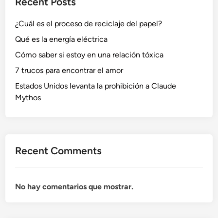
Recent Posts
r
q
e
u
¿Cuál es el proceso de reciclaje del papel?
f
e
i
n
Qué es la energía eléctrica
e
o
Cómo saber si estoy en una relación tóxica
r
t
7 trucos para encontrar el amor
e
e
a
p
Estados Unidos levanta la prohibición a Claude
l
u
Mythos
q
e
u
d
i
e
l
s
Recent Comments
a
p
r
e
r
r
No hay comentarios que mostrar.
o
d
p
e
a
r