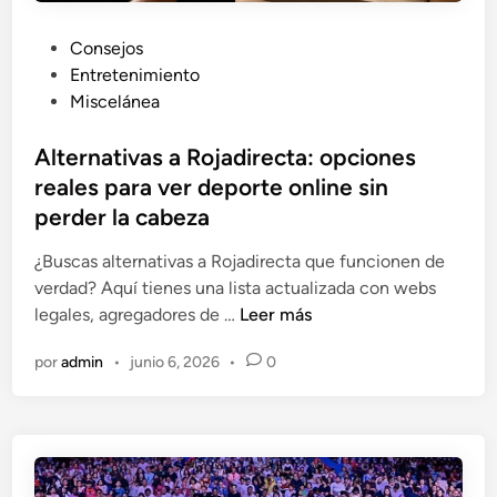
c
o
P
Consejos
n
u
Entretenimiento
b
b
Miscelánea
i
l
c
i
Alternativas a Rojadirecta: opciones
i
c
reales para ver deporte online sin
c
a
perder la cabeza
l
d
e
o
¿Buscas alternativas a Rojadirecta que funcionen de
t
e
verdad? Aquí tienes una lista actualizada con webs
a
n
A
legales, agregadores de …
Leer más
:
l
por
admin
•
junio 6, 2026
•
0
m
t
á
e
s
r
a
n
l
a