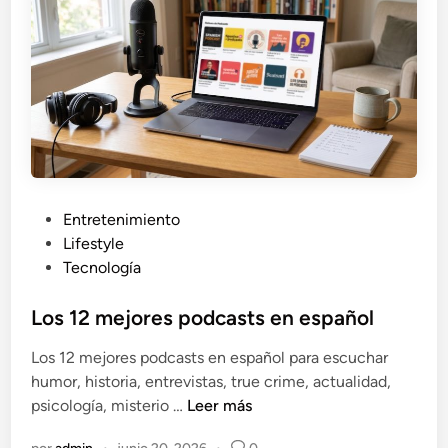
o
n
l
a
s
m
e
j
o
r
P
Entretenimiento
e
u
Lifestyle
s
b
Tecnología
b
l
a
i
Los 12 mejores podcasts en español
n
c
Los 12 mejores podcasts en español para escuchar
d
a
humor, historia, entrevistas, true crime, actualidad,
a
d
L
psicología, misterio …
Leer más
s
o
o
d
e