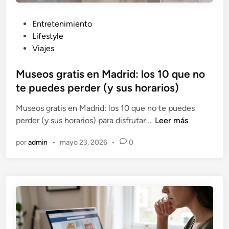
e
e
o
v
r
n
P
Entretenimiento
a
d
I
u
Lifestyle
n
e
A
b
Viajes
g
r
:
l
é
l
¿
i
Museos gratis en Madrid: los 10 que no
l
a
l
c
i
te puedes perder (y sus horarios)
c
i
a
c
a
Museos gratis en Madrid: los 10 que no te puedes
t
d
o
b
M
perder (y sus horarios) para disfrutar …
Leer más
e
o
e
e
u
r
e
n
z
por
admin
•
mayo 23, 2026
•
0
s
a
n
E
a
e
t
s
o
u
p
s
r
a
g
a
ñ
r
o
a
a
s