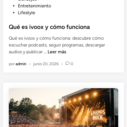
u
Entretenimiento
b
Lifestyle
l
i
Qué es ivoox y cómo funciona
c
Qué es ivoox y cómo funciona: descubre cómo
a
escuchar podcasts, seguir programas, descargar
d
Q
audios y publicar …
Leer más
o
u
e
por
admin
•
junio 20, 2026
•
0
é
n
e
s
i
v
o
o
x
y
c