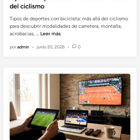
n
c
del ciclismo
e
a
Tipos de deportes con bicicleta: más allá del ciclismo
s
d
para descubrir modalidades de carretera, montaña,
p
o
T
acrobacias, …
Leer más
a
e
i
ñ
n
por
admin
•
junio 20, 2026
•
0
p
o
o
l
s
d
e
d
e
p
o
r
t
e
s