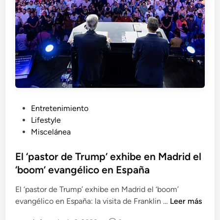
l
t
á
i
d
v
e
a
l
s
c
a
i
R
c
o
l
j
i
a
P
Entretenimiento
s
d
u
Lifestyle
m
i
b
Miscelánea
o
r
l
e
i
El ‘pastor de Trump’ exhibe en Madrid el
c
c
‘boom’ evangélico en España
t
a
El ‘pastor de Trump’ exhibe en Madrid el ‘boom’
a
d
E
evangélico en España: la visita de Franklin …
Leer más
:
o
l
o
e