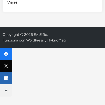
Viajes
Copyright © 2026
EvaElfie
.
Funciona con
WordPress
y
HybridMag
.