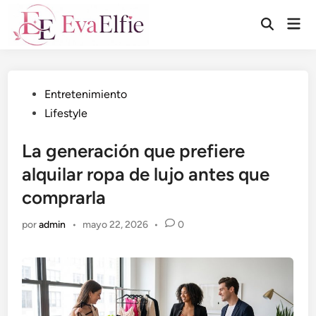
Saltar
Men
al
Abrir
prin
búsqueda
contenido
Publicado
Entretenimiento
en
Lifestyle
La generación que prefiere
alquilar ropa de lujo antes que
comprarla
por
admin
•
mayo 22, 2026
•
0