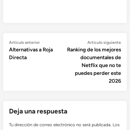
Navegación
Artículo
Artí
Artículo anterior
Artículo siguiente
anterior:
sigu
Alternativas a Roja
Ranking de los mejores
de
Directa
documentales de
entradas
Netflix que no te
puedes perder este
2026
Deja una respuesta
Tu dirección de correo electrónico no será publicada.
Los