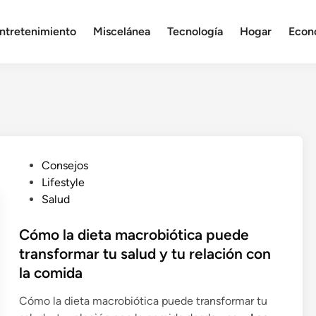
ntretenimiento
Miscelánea
Tecnología
Hogar
Econ
P
Consejos
u
Lifestyle
b
Salud
l
i
Cómo la dieta macrobiótica puede
c
transformar tu salud y tu relación con
a
la comida
d
o
Cómo la dieta macrobiótica puede transformar tu