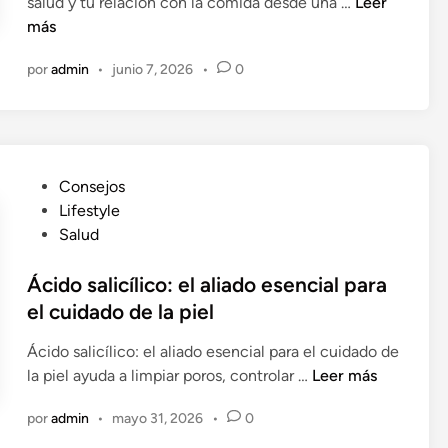
e
C
salud y tu relación con la comida desde una …
Leer
n
ó
más
m
por
admin
•
junio 7, 2026
•
0
o
l
a
d
i
P
Consejos
e
u
Lifestyle
t
b
Salud
a
l
m
i
Ácido salicílico: el aliado esencial para
a
c
el cuidado de la piel
c
a
r
Ácido salicílico: el aliado esencial para el cuidado de
d
o
Á
la piel ayuda a limpiar poros, controlar …
Leer más
o
b
c
e
i
por
admin
•
mayo 31, 2026
•
0
i
n
ó
d