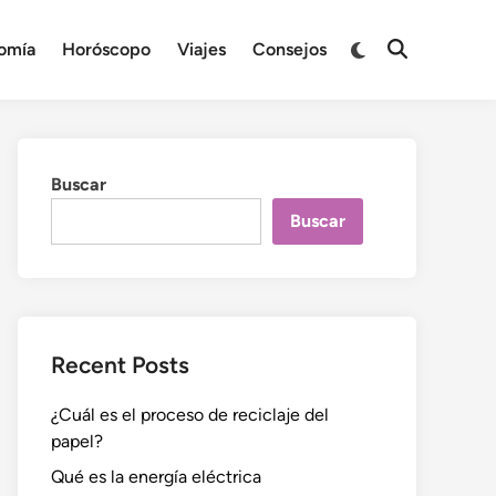
Cambiar
omía
Horóscopo
Viajes
Consejos
Abrir
a
búsqueda
modo
oscuro
Buscar
Buscar
Recent Posts
¿Cuál es el proceso de reciclaje del
papel?
Qué es la energía eléctrica