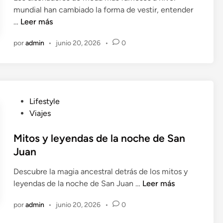
e
t
mundial han cambiado la forma de vestir, entender
d
s
i
L
…
Leer más
o
c
f
o
e
o
por
admin
•
junio 20, 2026
•
0
y
s
n
n
d
b
i
i
s
c
e
i
P
Lifestyle
ñ
c
u
Viajes
a
l
b
d
e
l
Mitos y leyendas de la noche de San
o
t
i
Juan
r
a
c
e
:
Descubre la magia ancestral detrás de los mitos y
a
s
m
M
leyendas de la noche de San Juan …
Leer más
d
d
á
i
o
e
por
admin
•
junio 20, 2026
•
0
s
t
e
m
a
o
n