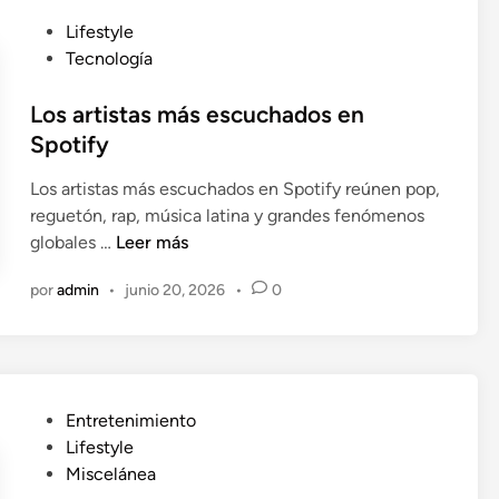
a
e
n
P
Lifestyle
j
d
u
Tecnología
o
a
b
r
s
l
Los artistas más escuchados en
e
d
i
Spotify
s
e
c
p
Los artistas más escuchados en Spotify reúnen pop,
r
a
o
reguetón, rap, música latina y grandes fenómenos
o
d
d
L
globales …
Leer más
c
o
c
o
k
e
a
por
admin
•
junio 20, 2026
•
0
s
d
n
s
a
e
t
r
l
s
t
a
e
i
h
n
P
Entretenimiento
s
i
e
u
Lifestyle
t
s
s
b
Miscelánea
a
t
p