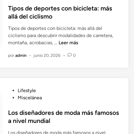
l
s
o
a
i
Tipos de deportes con bicicleta: más
m
r
ñ
c
allá del ciclismo
á
i
o
a
s
a
l
Tipos de deportes con bicicleta: más allá del
d
e
ciclismo para descubrir modalidades de carretera,
o
s
T
montaña, acrobacias, …
Leer más
e
c
i
n
u
por
admin
•
junio 20, 2026
•
0
p
c
o
h
s
a
d
d
e
o
P
Lifestyle
d
s
u
Miscelánea
e
e
b
p
n
l
Los diseñadores de moda más famosos
o
S
i
a nivel mundial
r
p
c
t
o
Los diseñadores de moda más famosos a nivel
a