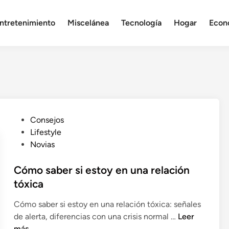
ntretenimiento
Miscelánea
Tecnología
Hogar
Econ
P
Consejos
u
Lifestyle
b
Novias
l
i
Cómo saber si estoy en una relación
c
tóxica
a
Cómo saber si estoy en una relación tóxica: señales
d
C
de alerta, diferencias con una crisis normal …
Leer
o
ó
más