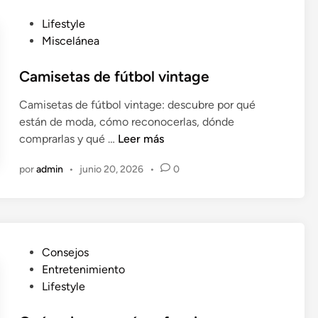
a
p
r
P
Lifestyle
a
e
u
Miscelánea
r
l
b
a
a
l
Camisetas de fútbol vintage
e
c
i
n
Camisetas de fútbol vintage: descubre por qué
i
c
c
están de moda, cómo reconocerlas, dónde
ó
a
o
C
comprarlas y qué …
Leer más
n
d
n
a
t
o
t
por
admin
•
junio 20, 2026
•
0
m
ó
e
r
i
x
n
a
s
i
r
e
c
e
t
a
l
P
Consejos
a
a
u
Entretenimiento
s
m
b
Lifestyle
d
o
l
e