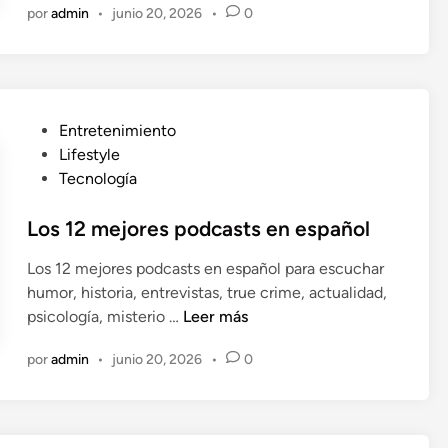
f
por
admin
•
junio 20, 2026
•
0
á
e
u
l
n
n
e
c
s
i
s
o
P
Entretenimiento
o
n
u
Lifestyle
n
a
b
Tecnología
l
l
a
i
Los 12 mejores podcasts en español
s
c
m
Los 12 mejores podcasts en español para escuchar
a
e
humor, historia, entrevistas, true crime, actualidad,
d
j
L
psicología, misterio …
Leer más
o
o
o
e
r
por
admin
•
junio 20, 2026
•
0
s
n
e
1
s
2
b
m