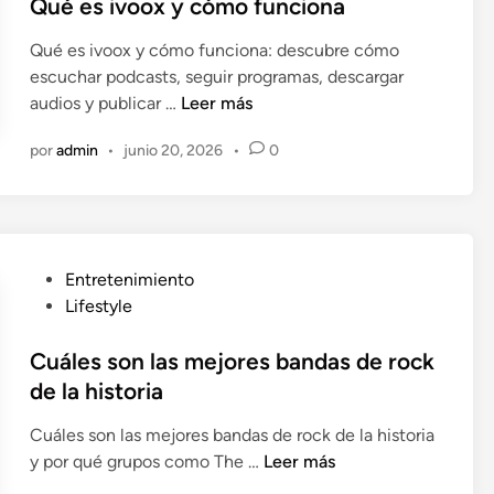
r
i
Qué es ivoox y cómo funciona
f
c
ú
Qué es ivoox y cómo funciona: descubre cómo
a
t
escuchar podcasts, seguir programas, descargar
d
b
Q
audios y publicar …
Leer más
o
o
u
e
l
por
admin
•
junio 20, 2026
•
0
é
n
v
e
i
s
n
i
t
v
a
P
Entretenimiento
o
g
u
Lifestyle
o
e
b
x
l
Cuáles son las mejores bandas de rock
y
i
de la historia
c
c
ó
Cuáles son las mejores bandas de rock de la historia
a
m
C
y por qué grupos como The …
Leer más
d
o
u
o