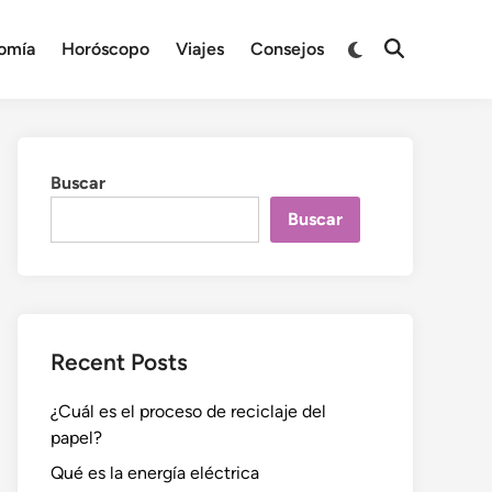
Cambiar
omía
Horóscopo
Viajes
Consejos
Abrir
a
búsqueda
modo
oscuro
Buscar
Buscar
Recent Posts
¿Cuál es el proceso de reciclaje del
papel?
Qué es la energía eléctrica