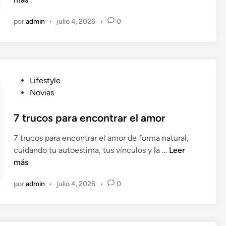
e
m
n
por
admin
•
julio 4, 2026
•
0
o
s
a
b
e
P
Lifestyle
r
u
Novias
s
b
i
l
7 trucos para encontrar el amor
e
i
s
7 trucos para encontrar el amor de forma natural,
c
t
7
cuidando tu autoestima, tus vínculos y la …
Leer
a
o
t
más
d
y
r
o
e
por
admin
•
julio 4, 2026
•
0
u
e
n
c
n
u
o
n
s