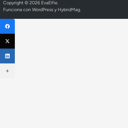
Copyright © 2026
EvaElfie
.
Funciona con
WordPress
y
HybridMag
.