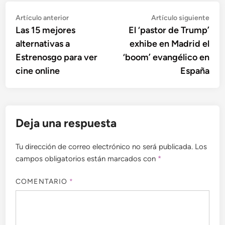
Navegación
Artículo
Artí
Artículo anterior
Artículo siguiente
anterior:
sigu
Las 15 mejores
El ‘pastor de Trump’
de
alternativas a
exhibe en Madrid el
entradas
Estrenosgo para ver
‘boom’ evangélico en
cine online
España
Deja una respuesta
Tu dirección de correo electrónico no será publicada.
Los
campos obligatorios están marcados con
*
COMENTARIO
*