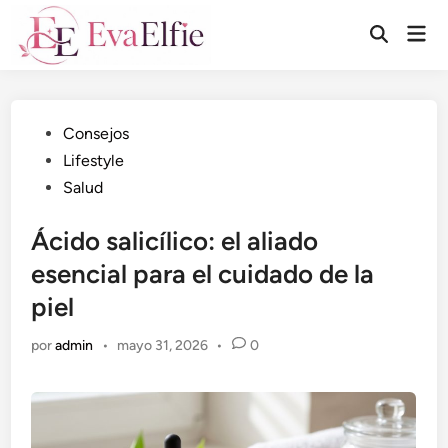
Saltar
Men
al
Abrir
prin
búsqueda
contenido
Publicado
Consejos
en
Lifestyle
Salud
Ácido salicílico: el aliado
esencial para el cuidado de la
piel
por
admin
•
mayo 31, 2026
•
0