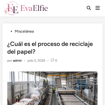
Saltar
Men
al
Abrir
prin
búsqueda
contenido
Publicado
Miscelánea
en
¿Cuál es el proceso de reciclaje
del papel?
por
admin
•
julio 5, 2026
•
0