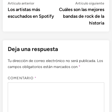
Navegación
Artículo
Artí
Artículo anterior
Artículo siguiente
anterior:
sigu
Los artistas más
Cuáles son las mejores
de
escuchados en Spotify
bandas de rock de la
entradas
historia
Deja una respuesta
Tu dirección de correo electrónico no será publicada.
Los
campos obligatorios están marcados con
*
COMENTARIO
*