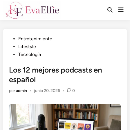
Saltar
Men
al
Abrir
prin
búsqueda
contenido
Publicado
Entretenimiento
en
Lifestyle
Tecnología
Los 12 mejores podcasts en
español
por
admin
•
junio 20, 2026
•
0