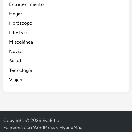
Entretenimiento
Hogar
Horóscopo
Lifestyle
Miscelánea
Novias
Salud
Tecnología
Viajes
Copyright © 2026
EvaElfie
.
Funciona con
WordPress
y
HybridMag
.