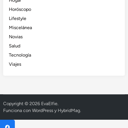
Hogar
Horóscopo
Lifestyle
Miscelánea
Novias
Salud
Tecnología
Viajes
Copyright © 2026
EvaElfie
.
Funciona con
WordPress
y
HybridMag
.