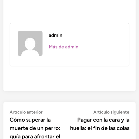
admin
Más de admin
Navegación
Artículo
Artí
Artículo anterior
Artículo siguiente
anterior:
sigu
Cómo superar la
Pagar con la cara y la
de
muerte de un perro:
huella: el fin de las colas
entradas
guía para afrontar el