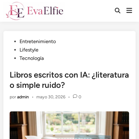
Saltar
Men
al
Abrir
prin
búsqueda
contenido
Publicado
Entretenimiento
en
Lifestyle
Tecnología
Libros escritos con IA: ¿literatura
o simple ruido?
por
admin
•
mayo 30, 2026
•
0