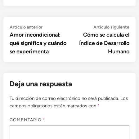
Navegación
Artículo
Artí
Artículo anterior
Artículo siguiente
anterior:
sigu
Amor incondicional:
Cómo se calcula el
de
qué significa y cuándo
Índice de Desarrollo
entradas
se experimenta
Humano
Deja una respuesta
Tu dirección de correo electrónico no será publicada.
Los
campos obligatorios están marcados con
*
COMENTARIO
*