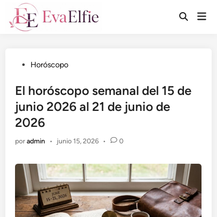
Saltar
Men
al
Abrir
prin
búsqueda
contenido
Publicado
Horóscopo
en
El horóscopo semanal del 15 de
junio 2026 al 21 de junio de
2026
por
admin
•
junio 15, 2026
•
0