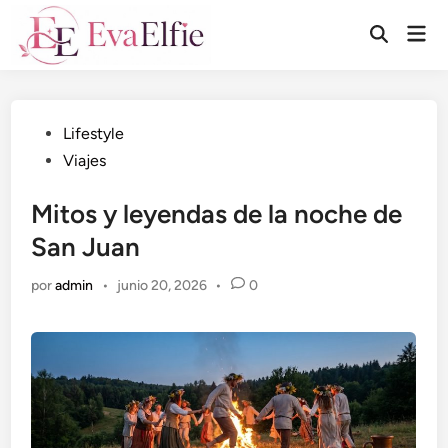
Saltar
Men
al
Abrir
prin
búsqueda
contenido
Publicado
Lifestyle
en
Viajes
Mitos y leyendas de la noche de
San Juan
por
admin
•
junio 20, 2026
•
0