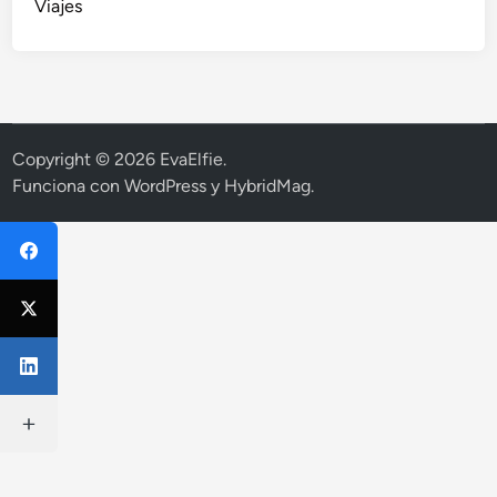
Viajes
Copyright © 2026
EvaElfie
.
Funciona con
WordPress
y
HybridMag
.