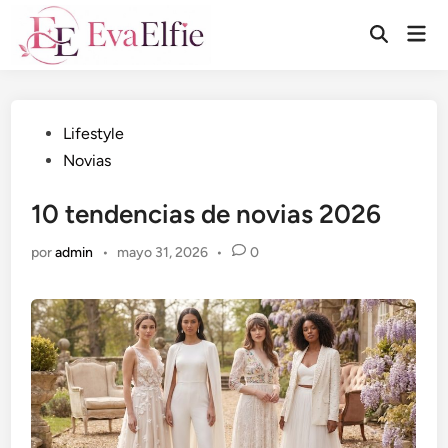
Saltar
Men
al
Abrir
prin
búsqueda
contenido
Publicado
Lifestyle
en
Novias
10 tendencias de novias 2026
por
admin
•
mayo 31, 2026
•
0