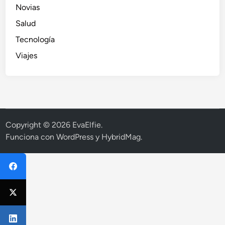
Novias
Salud
Tecnología
Viajes
Copyright © 2026
EvaElfie
.
Funciona con
WordPress
y
HybridMag
.