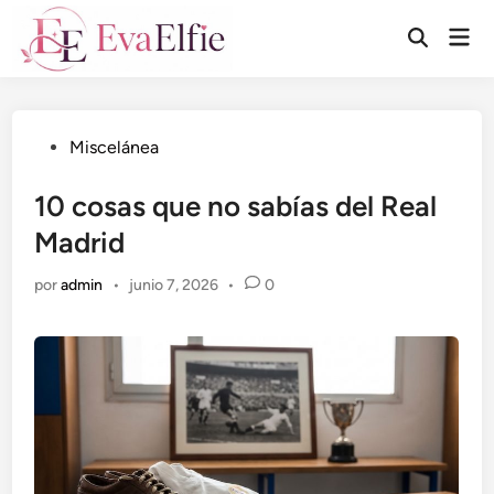
Saltar
Men
al
Abrir
prin
búsqueda
contenido
Publicado
Miscelánea
en
10 cosas que no sabías del Real
Madrid
por
admin
•
junio 7, 2026
•
0