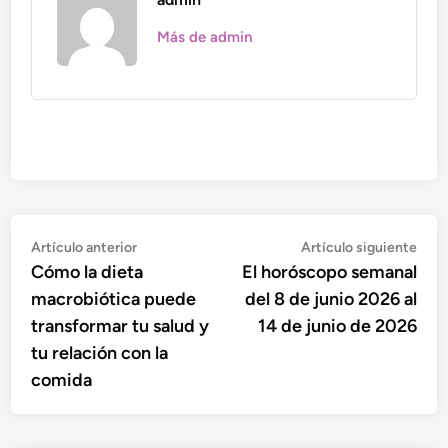
Más de admin
Navegación
Artículo
Artí
Artículo anterior
Artículo siguiente
anterior:
sigu
Cómo la dieta
El horóscopo semanal
de
macrobiótica puede
del 8 de junio 2026 al
entradas
transformar tu salud y
14 de junio de 2026
tu relación con la
comida